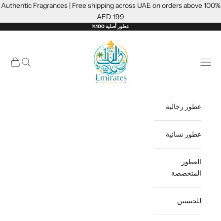
لتخطي إلى المحتوى
100% Authentic Fragrances | Free shipping across UAE on orders above
AED 199
عطور أصلية 100%
Emiratesfragrance
فتح قائمة التنقل
فتح البحث
فتح سلة
عطور رجالية
عطور نسائية
العطور
المتخصصة
للجنسين